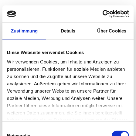
Zustimmung
Details
Über Cookies
Diese Webseite verwendet Cookies
Wir verwenden Cookies, um Inhalte und Anzeigen zu
personalisieren, Funktionen für soziale Medien anbieten
zu können und die Zugriffe auf unsere Website zu
analysieren. Außerdem geben wir Informationen zu Ihrer
Unsere Öffnungszeiten
Verwendung unserer Website an unsere Partner für
soziale Medien, Werbung und Analysen weiter. Unsere
Partner führen diese Informationen möglicherweise mit
Unsere Öffnungszeiten:
weiteren Daten zusammen, die Sie ihnen bereitgestellt
haben oder die sie im Rahmen Ihrer Nutzung der Dienste
Montag: Ruhetag
gesammelt haben.
Einwilligungsauswahl
Notwendig