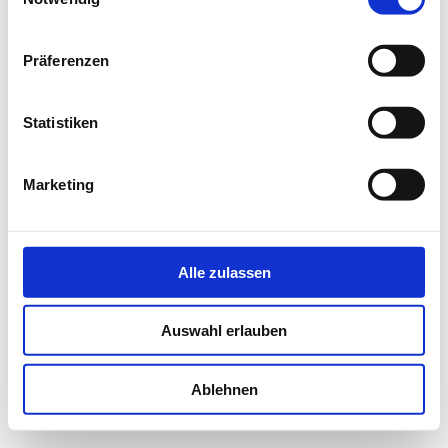
Dienstag–Freitag:
17:00 Uhr bis 22:00 Uhr
Präferenzen
Samstags:
14:00 Uhr bis 22:00 Uhr
Statistiken
Sonntags:
14:00 Uhr bis 22:00 Uhr
Marketing
Feiertage:
14:00 Uhr bis 22:00 Uhr
Alle zulassen
Telefon: 0711 65863893
Druckversion
|
Sitemap
Login
Auswahl erlauben
© Safran
Webansicht
Ablehnen