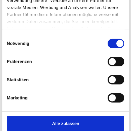
Verwendung unserer Website an unsere Partner für
soziale Medien, Werbung und Analysen weiter. Unsere
Partner führen diese Informationen möglicherweise mit
weiteren Daten zusammen, die Sie ihnen bereitgestellt
haben oder die sie im Rahmen Ihrer Nutzung der Dienste
gesammelt haben.
Einwilligungsauswahl
Notwendig
Präferenzen
Statistiken
Marketing
Sie finden uns in der "Schlossstraße 57 ( ecke
Weimarstraße ) unmittelbar in der Nähe von AOK und
fast gegenüber von Vapiano.
Alle zulassen
Parkmöglichkeiten finden Sie in der Leuschnerstraße